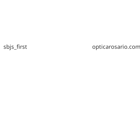
funcionalidades
desaparecerán
de la web.
Marketing
Al compartir tus
sbjs_first
opticarosario.co
intereses y
comportamiento
mientras visitas
nuestro sitio,
aumentas la
posibilidad de
ver contenido y
ofertas
personalizados.