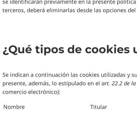
se identificarán previamente en la presente política
nuestra
terceros, deberá eliminarlas desde las opciones del
política
de
cookies.
¿Qué tipos de cookies u
Necesarias
Estas cookies
no son
opcionales.
Son
Se indican a continuación las cookies utilizadas y 
necesarias
presente, además, lo estipulado en el
art. 22.2 de l
para que
comercio electrónico):
funcione la
web. Son
aquéllas que
Nombre
Titular
permiten al
usuario la
navegación a
través de una
página web,